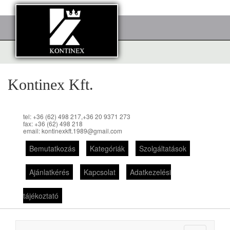
Kontinex Kft.
tel: +36 (62) 498 217,+36 20 9371 273
fax: +36 (62) 498 218
email: kontinexkft.1989@gmail.com
Bemutatkozás
Kategóriák
Szolgáltatások
Ajánlatkérés
Kapcsolat
Adatkezelési
tájékoztató