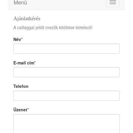
Menü
Toggle
navigation
Ajánlatkérés
A csillaggal jelölt mezők kitöltése kötelező!
Név
*
E-mail cím
*
Telefon
Üzenet
*