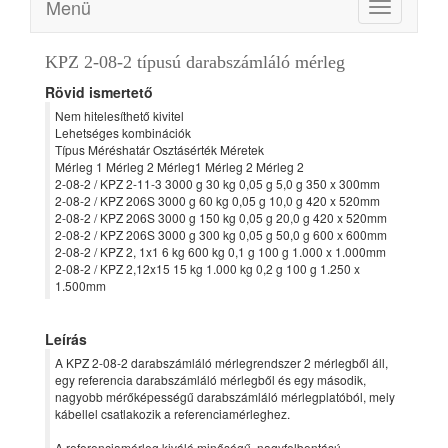
Menü
Toggle
navigation
KPZ 2-08-2 típusú darabszámláló mérleg
Rövid ismertető
Nem hitelesíthető kivitel
Lehetséges kombinációk
Típus Méréshatár Osztásérték Méretek
Mérleg 1 Mérleg 2 Mérleg1 Mérleg 2 Mérleg 2
2-08-2 / KPZ 2-11-3 3000 g 30 kg 0,05 g 5,0 g 350 x 300mm
2-08-2 / KPZ 206S 3000 g 60 kg 0,05 g 10,0 g 420 x 520mm
2-08-2 / KPZ 206S 3000 g 150 kg 0,05 g 20,0 g 420 x 520mm
2-08-2 / KPZ 206S 3000 g 300 kg 0,05 g 50,0 g 600 x 600mm
2-08-2 / KPZ 2, 1x1 6 kg 600 kg 0,1 g 100 g 1.000 x 1.000mm
2-08-2 / KPZ 2,12x15 15 kg 1.000 kg 0,2 g 100 g 1.250 x
1.500mm
Leírás
A KPZ 2-08-2 darabszámláló mérlegrendszer 2 mérlegből áll,
egy referencia darabszámláló mérlegből és egy második,
nagyobb mérőképességű darabszámláló mérlegplatóból, mely
kábellel csatlakozik a referenciamérleghez.
A referenciamérleg kiváló minőségű, nagyfelbontású