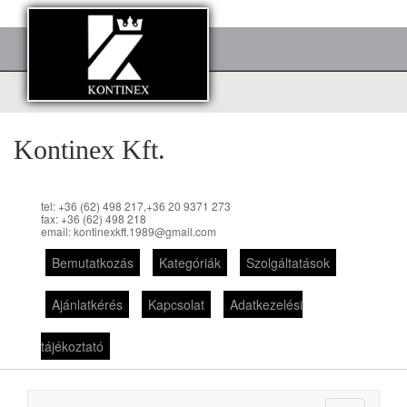
Kontinex Kft.
tel: +36 (62) 498 217,+36 20 9371 273
fax: +36 (62) 498 218
email: kontinexkft.1989@gmail.com
Bemutatkozás
Kategóriák
Szolgáltatások
Ajánlatkérés
Kapcsolat
Adatkezelési
tájékoztató