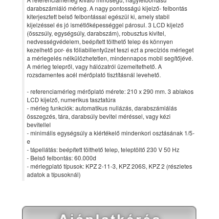
darabszámláló mérleg. A nagy pontosságú kijelző- felbontás
kiterjesztett belső felbontással egészül ki, amely stabil
kijelzéssel és jó ismétlőképességgel párosul. 3 LCD kijelző
(összsúly, egységsúly, darabszám), robusztus kivitel,
nedvességvédelem, beépített tölthető telep és könnyen
kezelhető por- és fóliabillentyűzet teszi ezt a precíziós mérleget
a mérlegelés nélkülözhetetlen, mindennapos mobil segítőjévé.
A mérleg telepről, vagy hálózatról üzemeltethető. A
rozsdamentes acél mérőplató tisztításnál levehető.
- referenciamérleg mérőplató mérete: 210 x 290 mm. 3 ablakos
LCD kijelző, numerikus tasztatúra
- mérleg funkciók: automatikus nullázás, darabszámlálás
összegzés, tára, darabsúly bevitel méréssel, vagy kézi
bevitellel
- minimális egységsúly a kiértékelő mindenkori osztásának 1/5-
e
- tápellátás: beépített tölthető telep, teleptöltő 230 V 50 Hz
- Belső felbontás: 60.000d
- mérlegplató típusok: KPZ 2-11-3, KPZ 206S, KPZ 2 (részletes
adatok a típusoknál)