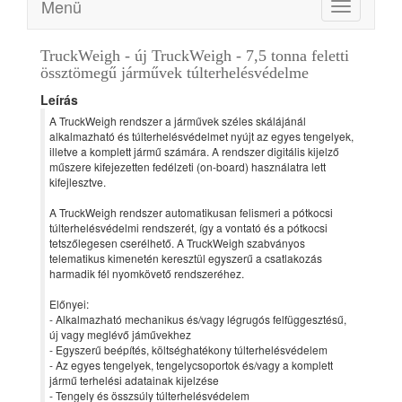
Menü
Toggle
navigation
TruckWeigh - új TruckWeigh - 7,5 tonna feletti
össztömegű járművek túlterhelésvédelme
Leírás
A TruckWeigh rendszer a járművek széles skálájánál
alkalmazható és túlterhelésvédelmet nyújt az egyes tengelyek,
illetve a komplett jármű számára. A rendszer digitális kijelző
műszere kifejezetten fedélzeti (on-board) használatra lett
kifejlesztve.
A TruckWeigh rendszer automatikusan felismeri a pótkocsi
túlterhelésvédelmi rendszerét, így a vontató és a pótkocsi
tetszőlegesen cserélhető. A TruckWeigh szabványos
telematikus kimenetén keresztül egyszerű a csatlakozás
harmadik fél nyomkövető rendszeréhez.
Előnyei:
- Alkalmazható mechanikus és/vagy légrugós felfüggesztésű,
új vagy meglévő jáművekhez
- Egyszerű beépítés, költséghatékony túlterhelésvédelem
- Az egyes tengelyek, tengelycsoportok és/vagy a komplett
jármű terhelési adatainak kijelzése
- Tengely és összsúly túlterhelésvédelem