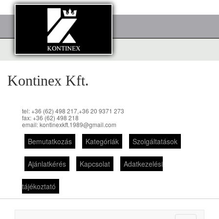
Kontinex Kft.
tel: +36 (62) 498 217,+36 20 9371 273
fax: +36 (62) 498 218
email: kontinexkft.1989@gmail.com
Bemutatkozás
Kategóriák
Szolgáltatások
Ajánlatkérés
Kapcsolat
Adatkezelési
tájékoztató