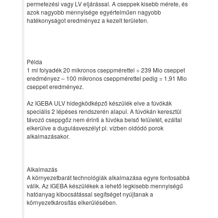
permetezési vagy LV eljárással. A cseppek kisebb mérete, és
azok nagyobb mennyisége egyértelműen nagyobb
hatékonyságot eredményez a kezelt területen.
Példa
1 ml folyadék 20 mikronos cseppmérettel = 239 Mio cseppet
eredményez – 100 mikronos cseppmérettel pedig = 1,91 Mio
cseppet eredményez.
Az IGEBA ULV hidegködképző készülék elve a fúvókák
speciális 2 lépéses rendszerén alapul. A fúvókán keresztül
távozó cseppgőz nem érinti a fúvóka belső felületét, ezáltal
elkerülve a dugulásveszélyt pl. vízben oldódó porok
alkalmazásakor.
Alkalmazás
A környezetbarát technológiák alkalmazása egyre fontosabbá
válik. Az IGEBA készülékek a lehető legkisebb mennyiségű
hatóanyag kibocsátással segítséget nyújtanak a
környezetkárosítás elkerülésében.