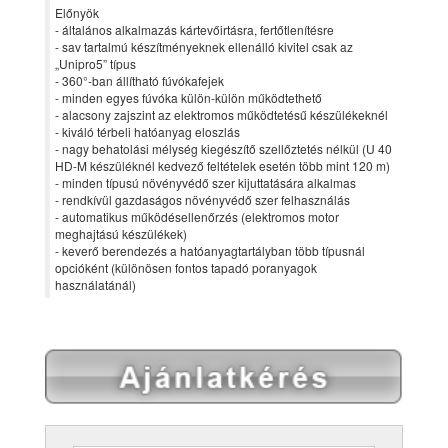
Előnyök
- általános alkalmazás kártevőirtásra, fertőtlenítésre
- sav tartalmú készítményeknek ellenálló kivitel csak az
„Unipro5” típus
- 360°-ban állítható fúvókafejek
- minden egyes fúvóka külön-külön működtethető
- alacsony zajszint az elektromos működtetésű készülékeknél
- kiváló térbeli hatóanyag eloszlás
- nagy behatolási mélység kiegészítő szellőztetés nélkül (U 40
HD-M készüléknél kedvező feltételek esetén több mint 120 m)
- minden típusú növényvédő szer kijuttatására alkalmas
- rendkívül gazdaságos növényvédő szer felhasználás
- automatikus működésellenőrzés (elektromos motor
meghajtású készülékek)
- keverő berendezés a hatóanyagtartályban több típusnál
opcióként (különösen fontos tapadó poranyagok
használatánál)