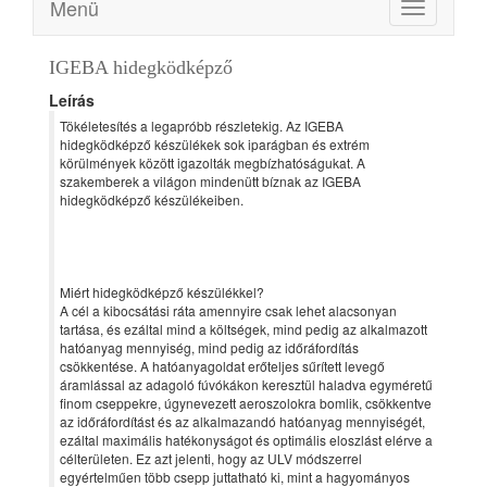
Menü
Toggle
navigation
IGEBA hidegködképző
Leírás
Tökéletesítés a legapróbb részletekig. Az IGEBA
hidegködképző készülékek sok iparágban és extrém
körülmények között igazolták megbízhatóságukat. A
szakemberek a világon mindenütt bíznak az IGEBA
hidegködképző készülékeiben.
Miért hidegködképző készülékkel?
A cél a kibocsátási ráta amennyire csak lehet alacsonyan
tartása, és ezáltal mind a költségek, mind pedig az alkalmazott
hatóanyag mennyiség, mind pedig az időráfordítás
csökkentése. A hatóanyagoldat erőteljes sűrített levegő
áramlással az adagoló fúvókákon keresztül haladva egyméretű
finom cseppekre, úgynevezett aeroszolokra bomlik, csökkentve
az időráfordítást és az alkalmazandó hatóanyag mennyiségét,
ezáltal maximális hatékonyságot és optimális eloszlást elérve a
célterületen. Ez azt jelenti, hogy az ULV módszerrel
egyértelműen több csepp juttatható ki, mint a hagyományos