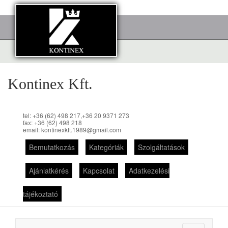
Kontinex Kft.
tel: +36 (62) 498 217,+36 20 9371 273
fax: +36 (62) 498 218
email: kontinexkft.1989@gmail.com
Bemutatkozás
Kategóriák
Szolgáltatások
Ajánlatkérés
Kapcsolat
Adatkezelési
tájékoztató