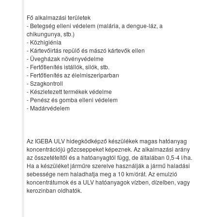
Fő alkalmazási területek
- Betegség elleni védelem (malária, a dengue-láz, a
chikungunya, stb.)
- Közhigiénia
- Kártevőirtás repülő és mászó kártevők ellen
- Üvegházak növényvédelme
- Fertőtlenítés istállók, silók, stb.
- Fertőtlenítés az élelmiszeriparban
- Szagkontroll
- Készletezett termékek védelme
- Penész és gomba elleni védelem
- Madárvédelem
Az IGEBA ULV hidegködképző készülékek magas hatóanyag
koncentrációjú gőzcseppeket képeznek. Az alkalmazási arány
az összetételtől és a hatóanyagtól függ, de általában 0,5-4 l/ha.
Ha a készüléket járműre szerelve használják a jármű haladási
sebessége nem haladhatja meg a 10 km/órát. Az emulzió
koncentrátumok és a ULV hatóanyagok vízben, dízelben, vagy
kerozinban oldhatók.